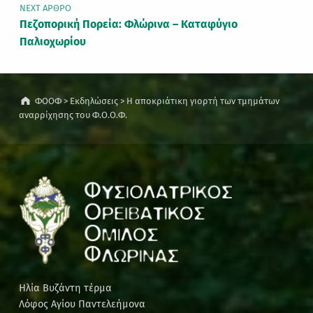
NEXT ΆΡΘΡΟ
Πεζοπορική Πορεία: Φλώρινα – Καταφύγιο
Παλιοχωρίου
ΦΟΟΦ
>
Εκδηλώσεις
>
Η αποκριάτικη γιορτή των τμημάτων
αναρρίχησης του Φ.Ο.Ο.Φ.
Ηλία Βυζάντη τέρμα
Λόφος Αγίου Παντελεήμονα