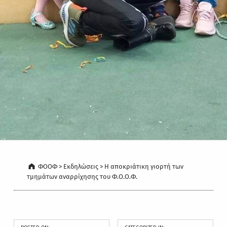
ΦΟΟΦ
>
Εκδηλώσεις
>
Η αποκριάτικη γιορτή των
τμημάτων αναρρίχησης του Φ.Ο.Ο.Φ.