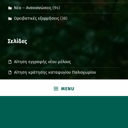
Νέα – Ανακοινώσεις
(94)
Ορειβατικές εξορμήσεις
(38)
Σελίδες
Αίτηση εγγραφής νέου μέλους
Αίτηση κράτησης καταφυγίου Παλιοχωρίου
Ασφάλιση ορειβάτη – πεζοπόρου
MENU
Βαθμός δυσκολίας ορειβατικών εξορμήσεων
Δεκάλογος του ορειβάτη
Διοικητικό συμβούλιο
Επικοινωνία