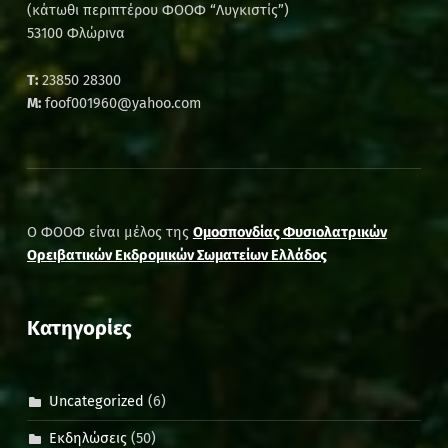
(κάτωθι περιπτέρου ΦΟΟΦ “Λυγκιστίς”)
53100 Φλώρινα
Τ:
23850 28300
M:
foof001960@yahoo.com
Ο ΦΟΟΦ είναι μέλος της
Ομοσπονδίας Φυσιολατρικών
Ορειβατικών Εκδρομικών Σωματείων Ελλάδος
Kατηγορίες
Uncategorized
(6)
Εκδηλώσεις
(50)