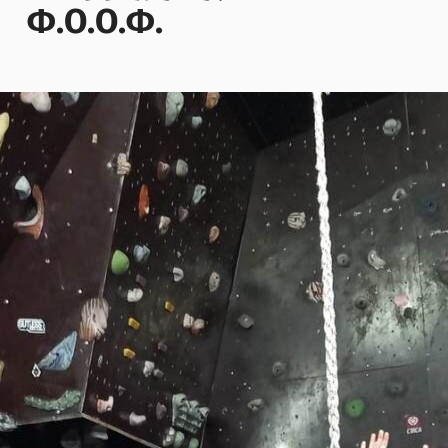
Φ.Ο.Ο.Φ.