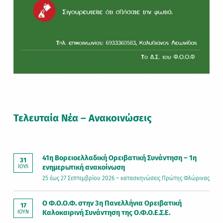
Τελευταία Νέα – Ανακοινώσεις
41η Βορειοελλαδική Ορειβατική Συνάντηση – 1η
31
ενημερωτική ανακοίνωση
ΙΟΎΛ
25 έως 27 Σεπτεμβρίου 2026 – κατασκηνώσεις Πρώτης Φλώρινας
Ο Φ.Ο.Ο.Φ. στην 3η Πανελλήνια Ορειβατική
17
Καλοκαιρινή Συνάντηση της Ο.Φ.Ο.Ε.Σ.Ε.
ΙΟΎΝ