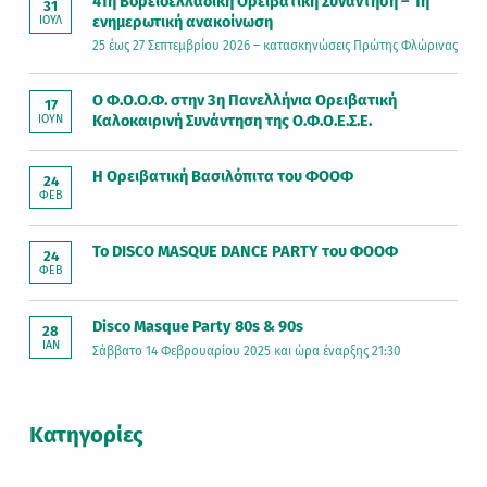
41η Βορειοελλαδική Ορειβατική Συνάντηση – 1η
31
ενημερωτική ανακοίνωση
ΙΟΎΛ
25 έως 27 Σεπτεμβρίου 2026 – κατασκηνώσεις Πρώτης Φλώρινας
Ο Φ.Ο.Ο.Φ. στην 3η Πανελλήνια Ορειβατική
17
Καλοκαιρινή Συνάντηση της Ο.Φ.Ο.Ε.Σ.Ε.
ΙΟΎΝ
Η Ορειβατική Βασιλόπιτα του ΦΟΟΦ
24
ΦΕΒ
Το DISCO MASQUE DANCE PARTY του ΦΟΟΦ
24
ΦΕΒ
Disco Masque Party 80s & 90s
28
ΙΑΝ
Σάββατο 14 Φεβρουαρίου 2025 και ώρα έναρξης 21:30
Kατηγορίες