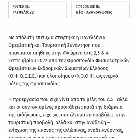
POSTED ON:
CATEGORIZED IN:
14/09/2022
Νέα - Ανακοινώσεις
Με απόλυτη επιτυχία στέφτηκε η Πανελλήνια
Ορειβατική και Τουριστική Συνάντηση που
πραγματοποιήθηκε στην Φλώρινα στις 2,3 & 4
Σεπτεμβρίου 2022 από την
Ο
μοσπονδία
Φ
υσιολατρικών
Ο
ρειβατικών
Ε
κδρομικών
Σ
ωματείων
Ε
λλάδος
(Ο.Φ.Ο.Ε.Σ.Ε.) και υλοποίησε ο Φ.Ο.Ο.Φ. ως ενεργό
μέλος της Ομοσπονδίας.
Η προεργασία που είχε γίνει από τα μέλη του Δ.Σ. αλλά
και οι συντονισμένες προσπάθειες κατά την διάρκεια
της εκδήλωσης, είχε ως αποτέλεσμα να συμβάλει στην
τουριστική προβολή αλλά και στην ανάδειξη –
ενίσχυση της εικόνας της Φλώρινας, αναδεικνύοντας,
τα κοινωνικά και πολιτισμικά χαρακτηριστικά της