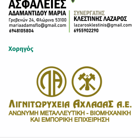
Χορηγός
Πλοήγηση άρθρων