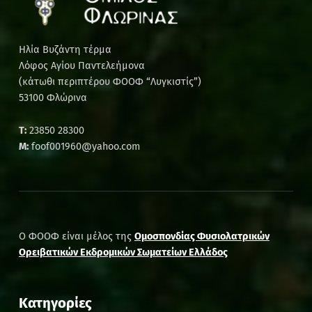
Ηλία Βυζάντη τέρμα
Λόφος Αγίου Παντελεήμονα
(κάτωθι περιπτέρου ΦΟΟΦ “Λυγκιστίς”)
53100 Φλώρινα
Τ:
23850 28300
M:
foof001960@yahoo.com
Ο ΦΟΟΦ είναι μέλος της
Ομοσπονδίας Φυσιολατρικών
Ορειβατικών Εκδρομικών Σωματείων Ελλάδος
Kατηγορίες