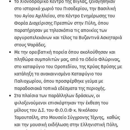
το Χιονοδρομικό Κέντρο της Βίγλας, ξεναγήθηκαν
στο ιστορικό χωριό του Πισοδερίου, την Βασιλική
του Αγίου Αχιλλείου, στο Κέντρο Ενημέρωσης του
Φορέα Διαχείρισης Πρεσπών στην Πύλη, όπου
παρατήρησαν με τηλεσκόπια τις αποικίες των
αργυροπελεκάνων και τέλος τα Βυζαντινά Ασκηταριά
στους Ψαράδες.
Με την ορειβατική πορεία όπου ακολούθησαν και
πληθώρα συμπολιτών μας, από το Ωδείο Φλώρινας,
στο καταφύγιο του Οροπεδίου, της Κρύας Βρύσης με
κατάληξη το ανακαινισμένο Καταφύγιο του
Παλιοχωρίου, όπου προσφέρθηκε γεύμα με
παραδοσιακά τοπικά εδέσματα της περιοχής.
Στα πλαίσια των παράλληλων δράσεων, οι
φιλοξενούμενοι επισκέφτηκαν την έκθεση του
μέλους του Δ.Σ. του Φ.Ο.Ο.Φ κ. Νικόλαου
Ταμουτσέλη, στο Μουσείο Σύγχρονης Τέχνης, καθώς
και την μουσική εκδήλωση στην Ελληνιστική Πόλη,