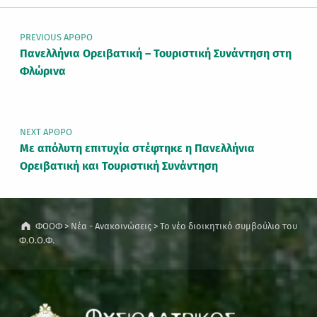
Πλοήγηση άρθρων
PREVIOUS ΆΡΘΡΟ
Πανελλήνια Ορειβατική – Τουριστική Συνάντηση στη
Φλώρινα
NEXT ΆΡΘΡΟ
Με απόλυτη επιτυχία στέφτηκε η Πανελλήνια
Ορειβατική και Τουριστική Συνάντηση
ΦΟΟΦ
>
Νέα - Ανακοινώσεις
>
Το νέο διοικητικό συμβούλιο του
Φ.Ο.Ο.Φ.