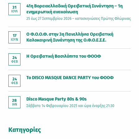
41η Βορειοελλαδική Ορειβατική Συνάντηση – 1η
31
ενημερωτική ανακοίνωση
ΙΟΎΛ
25 έως 27 Σεπτεμβρίου 2026 – κατασκηνώσεις Πρώτης Φλώρινας
Ο Φ.Ο.Ο.Φ. στην 3η Πανελλήνια Ορειβατική
17
Καλοκαιρινή Συνάντηση της Ο.Φ.Ο.Ε.Σ.Ε.
ΙΟΎΝ
Η Ορειβατική Βασιλόπιτα του ΦΟΟΦ
24
ΦΕΒ
Το DISCO MASQUE DANCE PARTY του ΦΟΟΦ
24
ΦΕΒ
Disco Masque Party 80s & 90s
28
ΙΑΝ
Σάββατο 14 Φεβρουαρίου 2025 και ώρα έναρξης 21:30
Kατηγορίες