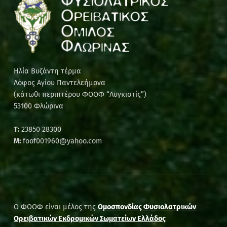
Ηλία Βυζάντη τέρμα
Λόφος Αγίου Παντελεήμονα
(κάτωθι περιπτέρου ΦΟΟΦ “Λυγκιστίς”)
53100 Φλώρινα
Τ:
23850 28300
M:
foof001960@yahoo.com
Ο ΦΟΟΦ είναι μέλος της
Ομοσπονδίας Φυσιολατρικών
Ορειβατικών Εκδρομικών Σωματείων Ελλάδος