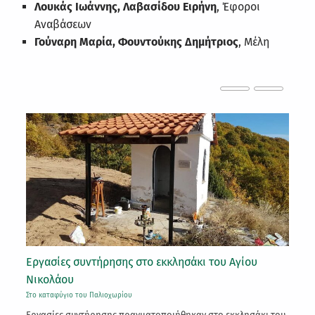
Λουκάς Ιωάννης, Λαβασίδου Ειρήνη
, Έφοροι
Αναβάσεων
Γούναρη Μαρία, Φουντούκης Δημήτριος
, Μέλη
Εργασίες συντήρησης στο εκκλησάκι του Αγίου
24
Νικολάου
Στ
Στο καταφύγιο του Παλιοχωρίου
Πα
Εργασίες συντήρησης πραγματοποιήθηκαν στο εκκλησάκι του
έτ