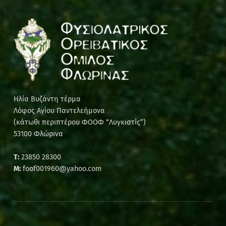
Ηλία Βυζάντη τέρμα
Λόφος Αγίου Παντελεήμονα
(κάτωθι περιπτέρου ΦΟΟΦ “Λυγκιστίς”)
53100 Φλώρινα
Τ:
23850 28300
M:
foof001960@yahoo.com