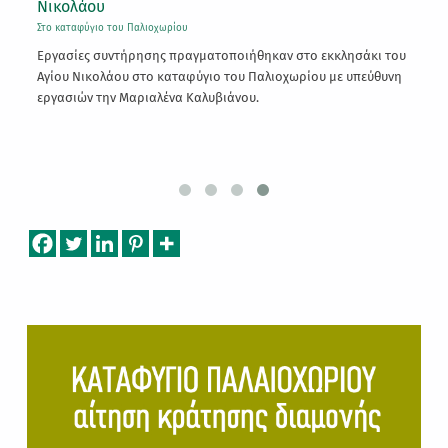
Νικολάου
Στ
Στο καταφύγιο του Παλιοχωρίου
Πα
Εργασίες συντήρησης πραγματοποιήθηκαν στο εκκλησάκι του
έτ
ας
Αγίου Νικολάου στο καταφύγιο του Παλιοχωρίου με υπεύθυνη
εργασιών την Μαριαλένα Καλυβιάνου.
Skip back to main navigation