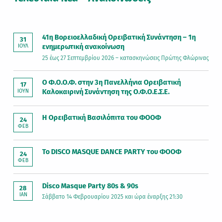
41η Βορειοελλαδική Ορειβατική Συνάντηση – 1η
31
ενημερωτική ανακοίνωση
ΙΟΎΛ
25 έως 27 Σεπτεμβρίου 2026 – κατασκηνώσεις Πρώτης Φλώρινας
Ο Φ.Ο.Ο.Φ. στην 3η Πανελλήνια Ορειβατική
17
Καλοκαιρινή Συνάντηση της Ο.Φ.Ο.Ε.Σ.Ε.
ΙΟΎΝ
Η Ορειβατική Βασιλόπιτα του ΦΟΟΦ
24
ΦΕΒ
Το DISCO MASQUE DANCE PARTY του ΦΟΟΦ
24
ΦΕΒ
Disco Masque Party 80s & 90s
28
ΙΑΝ
Σάββατο 14 Φεβρουαρίου 2025 και ώρα έναρξης 21:30