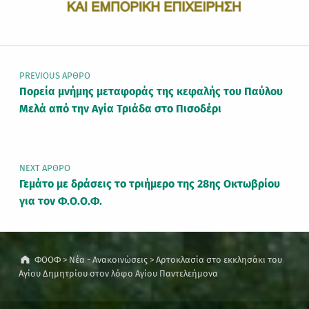
Πλοήγηση άρθρων
PREVIOUS ΆΡΘΡΟ
Πορεία μνήμης μεταφοράς της κεφαλής του Παύλου
Μελά από την Αγία Τριάδα στο Πισοδέρι
NEXT ΆΡΘΡΟ
Γεμάτο με δράσεις το τριήμερο της 28ης Οκτωβρίου
για τον Φ.Ο.Ο.Φ.
ΦΟΟΦ
>
Νέα - Ανακοινώσεις
>
Αρτοκλασία στο εκκλησάκι του
Αγίου Δημητρίου στον λόφο Αγίου Παντελεήμονα