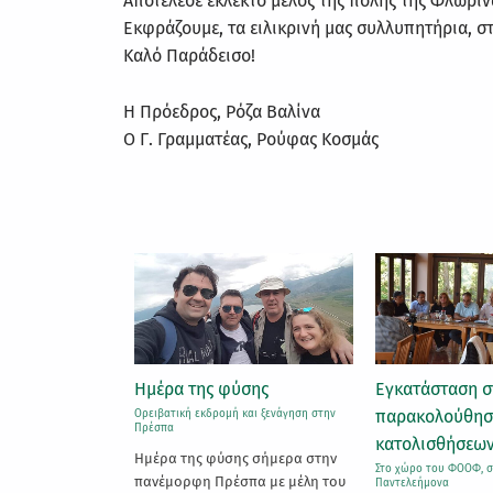
Αποτέλεσε εκλεκτό μέλος της πόλης της Φλώρι
Εκφράζουμε, τα ειλικρινή μας συλλυπητήρια, στ
Καλό Παράδεισο!
Η Πρόεδρος, Ρόζα Βαλίνα
Ο Γ. Γραμματέας, Ρούφας Κοσμάς
ύσης
Εγκατάσταση σταθμού
Εργασίες συντ
παρακολούθησης των
εκκλησάκι του 
και ξενάγηση στην
κατολισθήσεων
Νικολάου
ς σήμερα στην
Στο χώρο του ΦΟΟΦ, στο λόφο του Αγίου
Στο καταφύγιο του Πα
πα με μέλη του
Παντελεήμονα