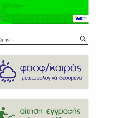
την εξαιρετική
Ο Φυσιολατρικός Ορειβατικός
εα
Όμιλος Φλώρινας, το
more
Αριστοτέλειο Πανεπιστήμιο
Θεσσαλονίκης – Τμήμα Γεωλογίας
και το Εθνικό Αστεροσκοπείο
Αθηνών, είναι στην ευχάριστη
Read more