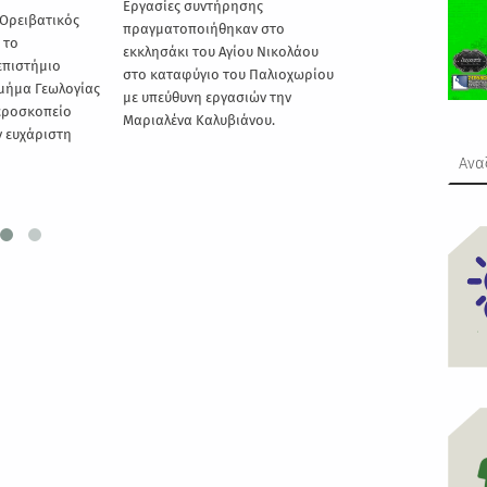
ησης
Παμφλωρινιώτικη Ορειβατική
Δ.Σ. του ΦΟΟΦ και 
καν στο
Συνάντηση με οικοδεσπότες των
ξενάγηση του Φορ
ίου Νικολάου
έτερο ορειβατικό σύλλογο ΣΕΟΦ.
Διαχείρισης.
Read 
ου Παλιοχωρίου
Από το ΦΟΟΦ
Read more
σιών την
ιάνου.
Αναζήτηση για: