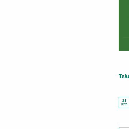
Τελ
31
ΙΟΎΛ