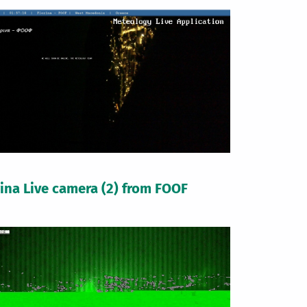
rina Live camera (2) from FOOF
ς
Εγκατάσταση σταθμού
παρακολούθησης των
 ξενάγηση στην
κατολισθήσεων
σήμερα στην
Στο χώρο του ΦΟΟΦ, στο λόφο του Αγίου
 με μέλη του
Παντελεήμονα