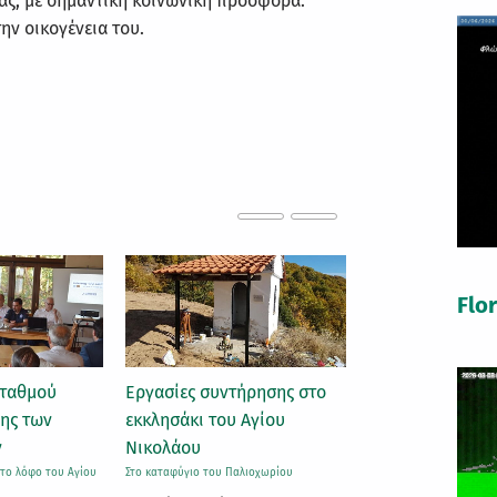
νας, με σημαντική κοινωνική προσφορά.
ην οικογένεια του.
Flo
ήρησης στο
24η Παμφλωρινιώτικη
Ημέρα της φύση
Αγίου
Ορειβατική Συνάντηση
Ορειβατική εκδρομή και
Πρέσπα
Στο καταφύγιο του Οροπεδίου
Ημέρα της φύσης 
λιοχωρίου
πραγματοποιήθηκε η 24η
πανέμορφη Πρέσπα