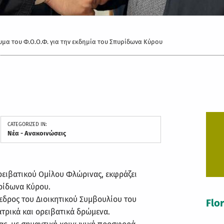
μα του Φ.Ο.Ο.Φ. για την εκδημία του Σπυρίδωνα Κύρου
CATEGORIZED IN:
Νέα - Ανακοινώσεις
ρειβατικού Ομίλου Φλώρινας, εκφράζει
υρίδωνα Κύρου.
εδρος του Διοικητικού Συμβουλίου του
Flo
τρικά και ορειβατικά δρώμενα.